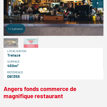
1
/
2
photos
LOCALISATION
Trélazé
SURFACE
450m²
RÉFÉRENCE
DB1355
Angers fonds commerce de
magnifique restaurant