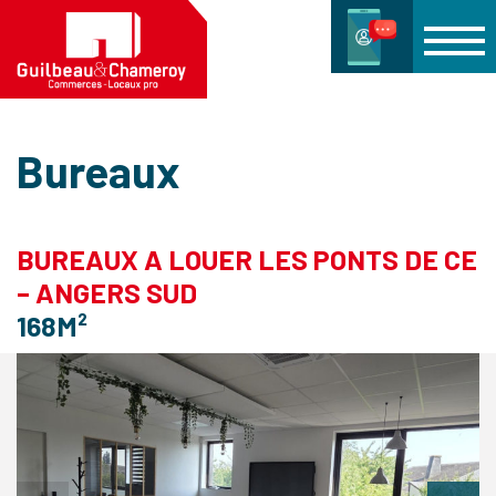
Bureaux
BUREAUX A LOUER LES PONTS DE CE
– ANGERS SUD
168M²