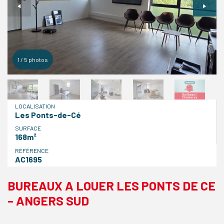
1
/
5
photos
LOCALISATION
Les Ponts-de-Cé
SURFACE
168m²
RÉFÉRENCE
AC1695
BUREAUX A LOUER LES PONTS DE CE
– ANGERS SUD