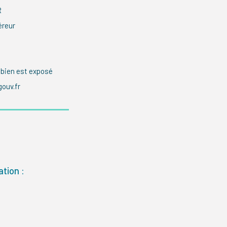
R
éreur
 bien est exposé
gouv.fr
tion :