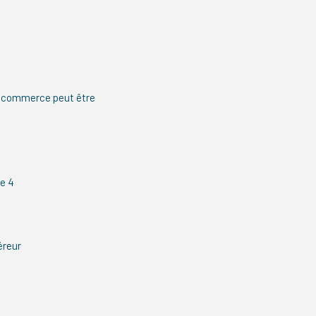
de commerce peut être
e 4
éreur