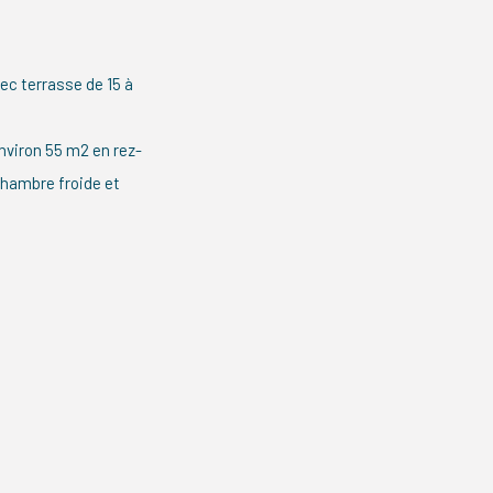
vec terrasse de 15 à
nviron 55 m2 en rez-
chambre froide et