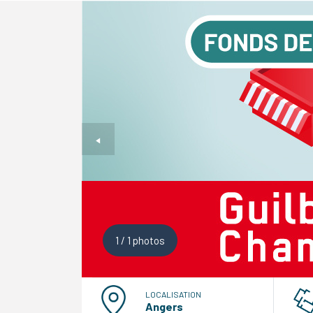
1
/
1
photos
LOCALISATION
Angers