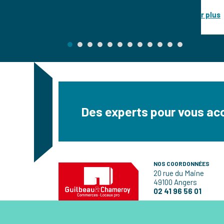
En savoir plus
s
Des experts pour vous a
NOS COORDONNÉES
20 rue du Maine
49100 Angers
02 41 96 56 01