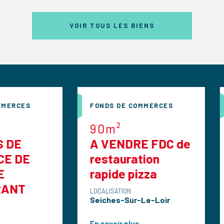
VOIR TOUS LES BIENS
FONDS DE COMMERCES
FONDS DE COMME
90m²
70m²
A VENDRE FDC de
Vend salon 
restauration
coiffure mi
rapide pizza
LOCALISATION
Angers
LOCALISATION
Seiches-Sur-Le-Loir
En savoir plus
En savoir plus