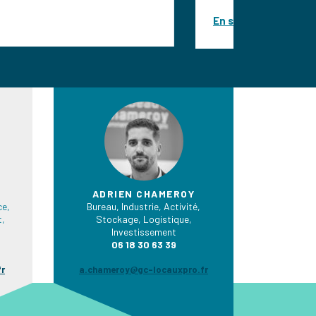
En savoir plus
ADRIEN CHAMEROY
e,
Bureau, Industrie, Activité,
t,
Stockage, Logistique,
Investissement
06 18 30 63 39
fr
a.chameroy@gc-locauxpro.fr