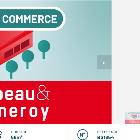
SURFACE
RÉFÉRENCE
56m²
BG1654