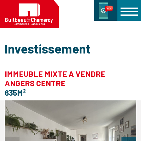
Investissement
IMMEUBLE MIXTE A VENDRE
ANGERS CENTRE
635M²