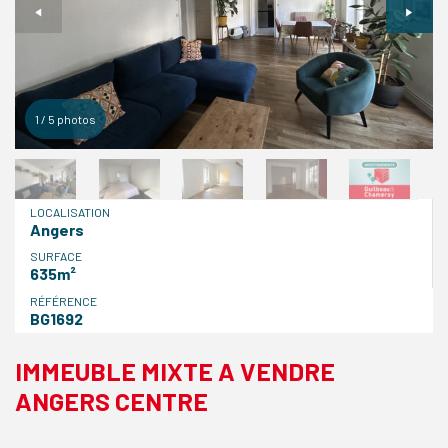
1
/
5
photos
LOCALISATION
Angers
SURFACE
635m²
RÉFÉRENCE
BG1692
IMMEUBLE MIXTE A VENDRE
ANGERS CENTRE