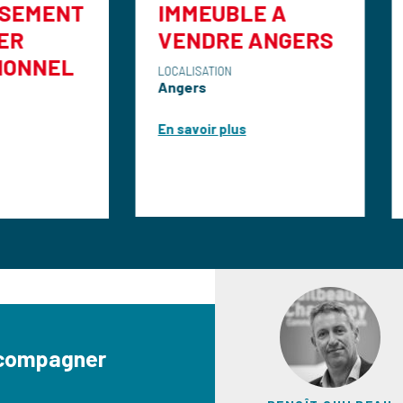
IMMEUBLE A
Immeuble
VENDRE ANGERS
propriété 
ANGERS
LOCALISATION
Angers
PASTEUR
LOCALISATION
En savoir plus
Angers
En savoir plus
ccompagner