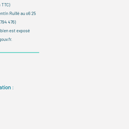
s TTC)
tin Ruillé au o6 25
 794 476)
 bien est exposé
ouv.fr.
tion :