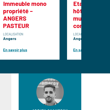
 mono
Etablissement
–
hôtelier à vendre
murs et fonds de
commerce
LOCALISATION
Angers
En savoir plus