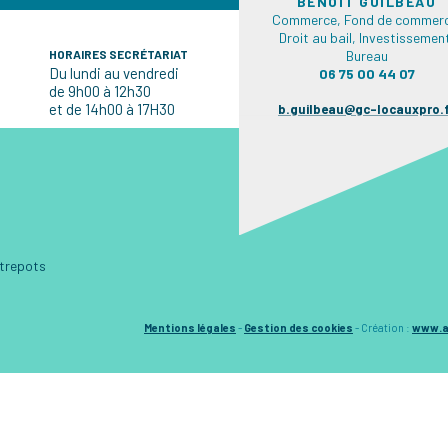
BENOÎT GUILBEAU
Commerce, Fond de commerc
Droit au bail, Investissemen
HORAIRES SECRÉTARIAT
Bureau
Du lundi au vendredi
06 75 00 44 07
de 9h00 à 12h30
et de 14h00 à 17H30
b.guilbeau@gc-locauxpro.
ntrepots
Mentions légales
-
Gestion des cookies
-
Création :
www.a