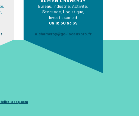
ADRIEN CHAMEROY
e,
Bureau, Industrie, Activité,
t,
Stockage, Logistique,
Investissement
06 18 30 63 39
fr
a.chameroy@gc-locauxpro.fr
telier-asap.com