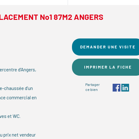
LACEMENT No1 87M2 ANGERS
DEMANDER UNE VISITE
IMPRIMER LA FICHE
rcentre d’Angers,
Partager
de-chaussée d’un
ce bien
ace commercial en
ves et WC.
u prix net vendeur