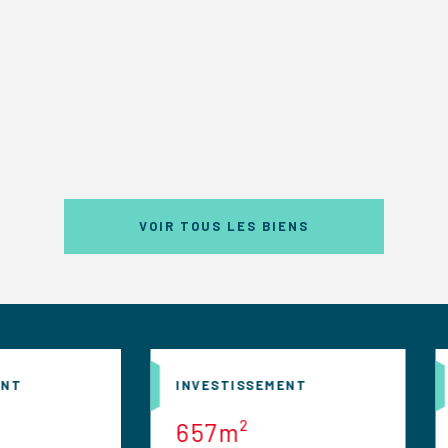
VOIR TOUS LES BIENS
INVESTISSEMENT
INVESTISSEME
657m²
386m²