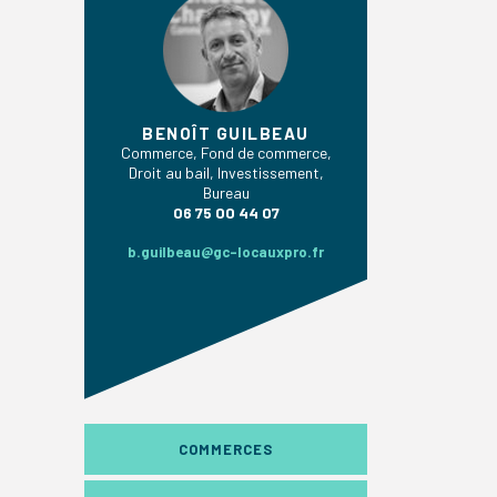
BENOÎT GUILBEAU
Commerce, Fond de commerce,
Droit au bail, Investissement,
Bureau
06 75 00 44 07
b.guilbeau@gc-locauxpro.fr
COMMERCES