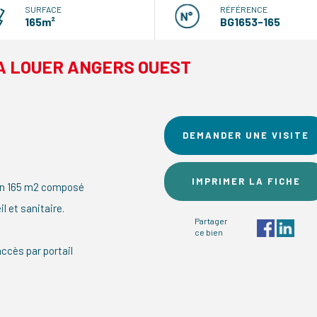
SURFACE
RÉFÉRENCE
165m²
BG1653-165
ôt A LOUER ANGERS OUEST
DEMANDER UNE VISITE
IMPRIMER LA FICHE
ron 165 m2 composé
l et sanitaire.
Partager
ce bien
accès par portail