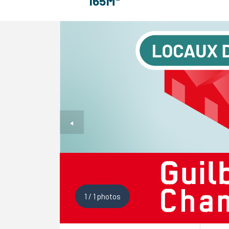
165M²
1
/
1
photos