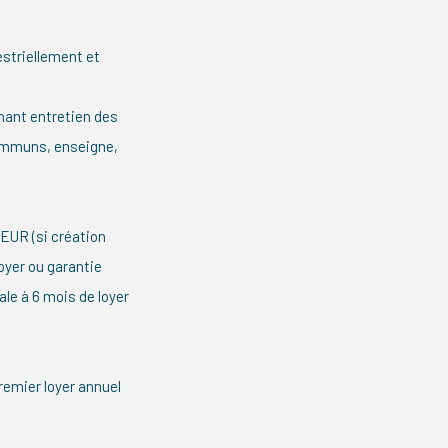
estriellement et
nant entretien des
communs, enseigne,
0EUR (si création
loyer ou garantie
e à 6 mois de loyer
remier loyer annuel