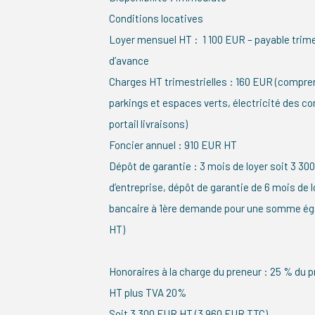
Conditions locatives
Loyer mensuel HT : 1 100 EUR – payable trim
d’avance
Charges HT trimestrielles : 160 EUR (compre
parkings et espaces verts, électricité des 
portail livraisons)
Foncier annuel : 910 EUR HT
Dépôt de garantie : 3 mois de loyer soit 3 30
d’entreprise, dépôt de garantie de 6 mois de 
bancaire à 1ère demande pour une somme égal
HT)
Honoraires à la charge du preneur : 25 % du p
HT plus TVA 20%
Soit 3 300 EUR HT (3 960 EUR TTC)