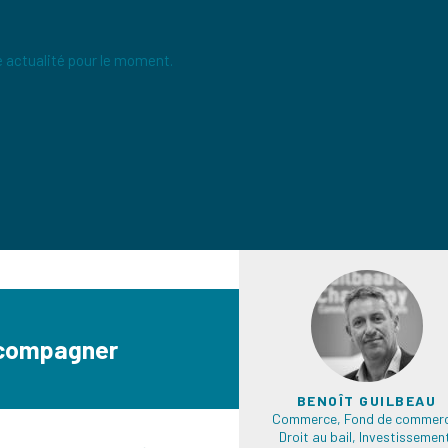
 actualité pour le moment.
ccompagner
BENOÎT GUILBEAU
Commerce, Fond de commerc
Droit au bail, Investissemen