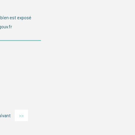
 bien est exposé
gouv.fr
uivant
>>