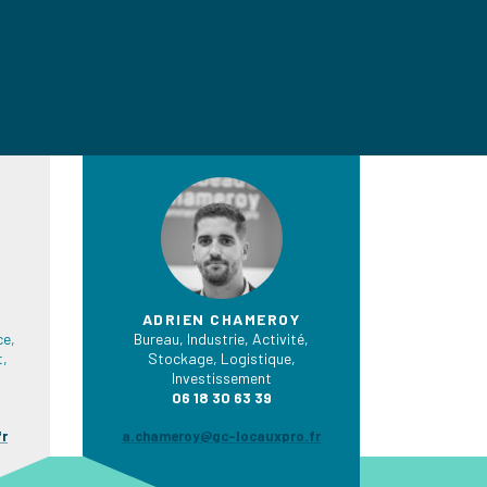
ADRIEN CHAMEROY
e,
Bureau, Industrie, Activité,
t,
Stockage, Logistique,
Investissement
06 18 30 63 39
fr
a.chameroy@gc-locauxpro.fr