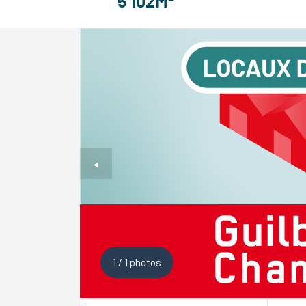
5 102M²
1
/
1
photos