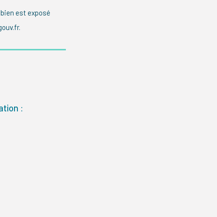
 bien est exposé
ouv.fr.
tion :