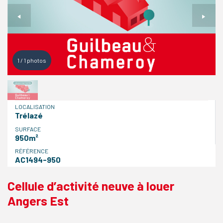
1
/
1
photos
LOCALISATION
Trélazé
SURFACE
950m²
RÉFÉRENCE
AC1494-950
Cellule d’activité neuve à louer
Angers Est