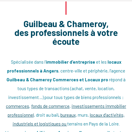
Guilbeau & Chameroy,
des professionnels à votre
écoute
LOCAL COMMERCIAL HYPER CENTRE
Spécialisée dans l’
immobilier d’entreprise
et les
locaux
20, rue des Lices – ANGERS
professionnels à Angers
, centre-ville et périphérie, l’agence
Ouverture Friperie, bazar, concept store – ouverture en
Guilbeau & Chameroy Commerces et Locaux pro
répond à
décembre
tous types de transactions (achat, vente, location,
investissement…) pour tous types de biens professionnels :
commerces
,
fonds de commerce
,
investissements immobilier
professionnel
, droit au bail
,
bureaux
, murs,
locaux d’activités,
industriels et logistiques ou
terrains en Pays de la Loire.