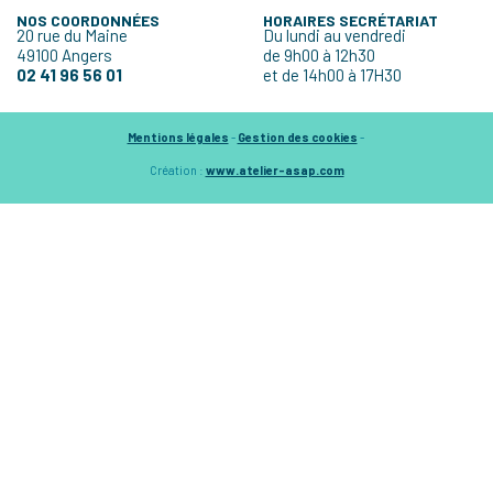
NOS COORDONNÉES
HORAIRES SECRÉTARIAT
20 rue du Maine
Du lundi au vendredi
49100 Angers
de 9h00 à 12h30
02 41 96 56 01
et de 14h00 à 17H30
Mentions légales
-
Gestion des cookies
-
Création :
www.atelier-asap.com