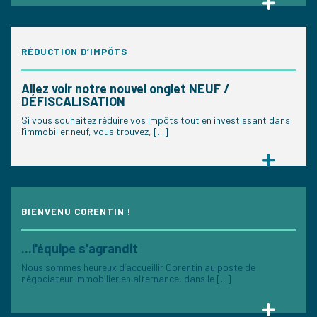
RÉDUCTION D’IMPÔTS
Allez voir notre nouvel onglet NEUF /
DÉFISCALISATION
Si vous souhaitez réduire vos impôts tout en investissant dans
l’immobilier neuf, vous trouvez, [...]
BIENVENU CORENTIN !
...l'équipe s'agrandit
Nous sommes heureux d’accueillir Corentin au poste de
négociateur immobilier en alternance, dans le [...]