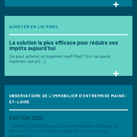
ACHETER EN LOI PINEL
La solution la plus efficace pour réduire ses
impôts aujourd’hui
Qui peut acheter un logement neuf Pinel ? Est-ce que le
logement que je [...]
OBSERVATOIRE DE L’IMMOBILIER D’ENTREPRISE MAINE-
ET-LOIRE
EDITION 2022
L’édition 2022 de l’Observatoire de l’Immobilier d’Entreprise
Maine-et-Loire vient d’être publiée. Vous retrouvez les
tendances [...]