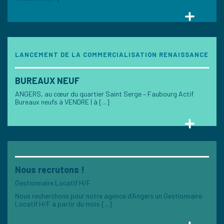
LANCEMENT DE LA COMMERCIALISATION RENAISSANCE
BUREAUX NEUF
ANGERS, au cœur du quartier Saint Serge – Faubourg Actif
Bureaux neufs à VENDRE | à [...]
Nous recrutons !
Gestionnaire Locatif H/F
Nous recherchons pour notre agence d’Angers un Gestionnaire
Locatif H/F à partir du mois [...]