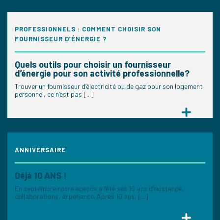
PROFESSIONNELS : COMMENT CHOISIR SON
FOURNISSEUR D’ÉNERGIE ?
Quels outils pour choisir un fournisseur
d’énergie pour son activité professionnelle?
Trouver un fournisseur d’électricité ou de gaz pour son logement
personnel, ce n’est pas [...]
ANNIVERSAIRE
Déjà 10 ANS !
En septembre notre agence a fêté ses 10 ans d’existence,
collaborations, expérience. Après 10 ans, [...]