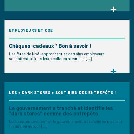
EMPLOYEURS ET CSE
Chèques-cadeaux * Bon à savoir !
Les fêtes de Noël approchent et certains employeurs
souhaitent offrir à leurs collaborateurs un [...]
LES « DARK STORES » SONT BIEN DES ENTREPÔTS !
Le gouvernement a tranché et identifie les
"dark stores" comme des entrepôts
Le 6 septembre dernier, le gouvernement a tranché en mettant
fin au flou autour [...]