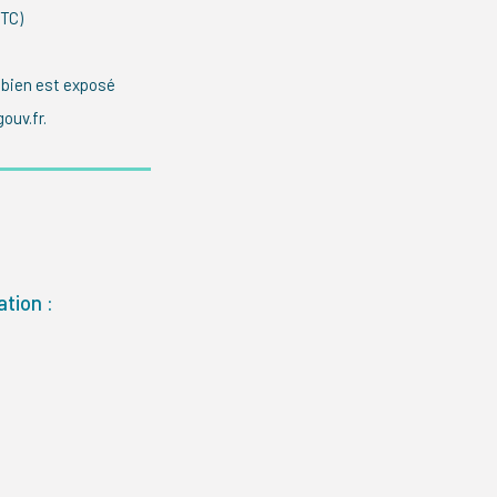
TTC)
 bien est exposé
ouv.fr.
tion :