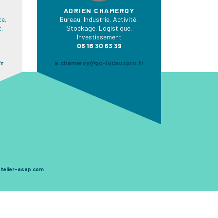
ADRIEN CHAMEROY
e,
Bureau, Industrie, Activité,
t,
Stockage, Logistique,
Investissement
06 18 30 63 39
fr
a.chameroy@gc-locauxpro.fr
telier-asap.com