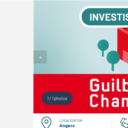
1
/
1
photos
LOCALISATION
Angers