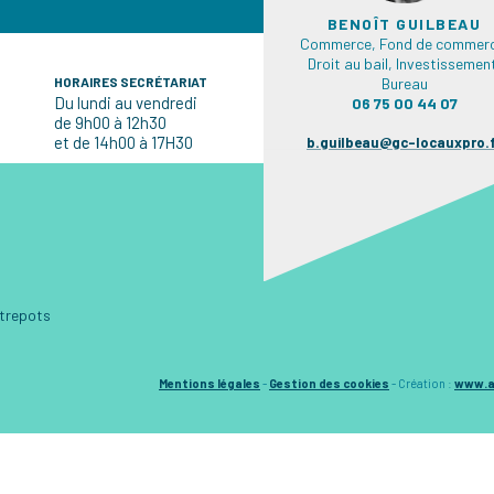
BENOÎT GUILBEAU
Commerce, Fond de commerc
Droit au bail, Investissemen
HORAIRES SECRÉTARIAT
Bureau
Du lundi au vendredi
06 75 00 44 07
de 9h00 à 12h30
et de 14h00 à 17H30
b.guilbeau@gc-locauxpro.
ntrepots
Mentions légales
-
Gestion des cookies
-
Création :
www.a