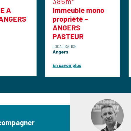
386m²
87m²
Immeuble mono
LOCAL
propriété –
COMMERC
ANGERS
EMPLACE
PASTEUR
No1 87M2
LOCALISATION
LOCALISATION
Angers
Angers
En savoir plus
En savoir plus
ccompagner