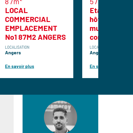
576m²
Etablissement
IAL
hôtelier à vendre
MENT
murs et fonds de
 ANGERS
commerce
LOCALISATION
Angers
En savoir plus