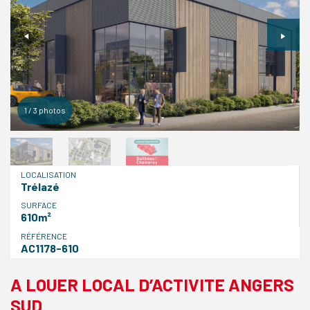
1
/
3
photos
LOCALISATION
Trélazé
SURFACE
610m²
RÉFÉRENCE
AC1178-610
A LOUER LOCAL D’ACTIVITE ANGERS
SUD