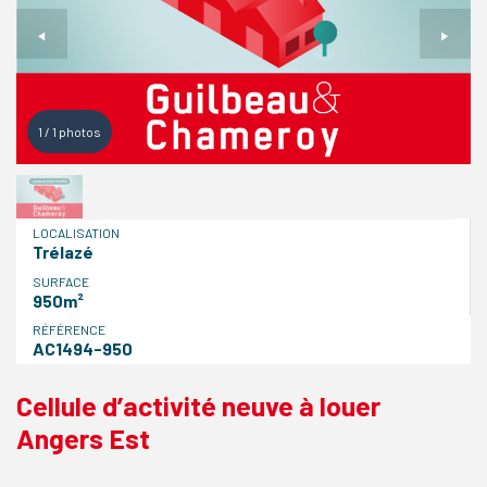
1
/
1
photos
LOCALISATION
Trélazé
SURFACE
950m²
RÉFÉRENCE
AC1494-950
Cellule d’activité neuve à louer
Angers Est