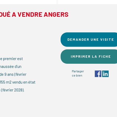
OUÉ A VENDRE ANGERS
DEMANDER UNE VISITE
IMPRIMER LA FICHE
e premier est
chaussée d’un
Partager
e 9 ans (février
ce bien
1155 m2 vendu en état
(février 2028).