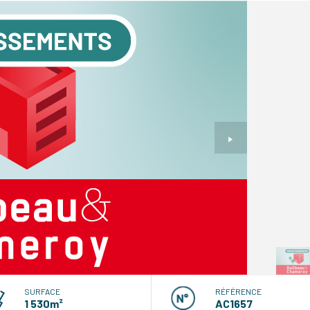
SURFACE
RÉFÉRENCE
1 530m²
AC1657