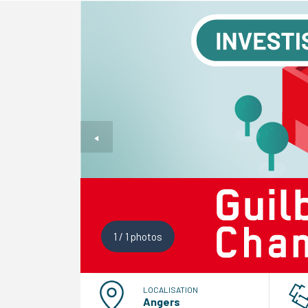
1
/
1
photos
LOCALISATION
Angers