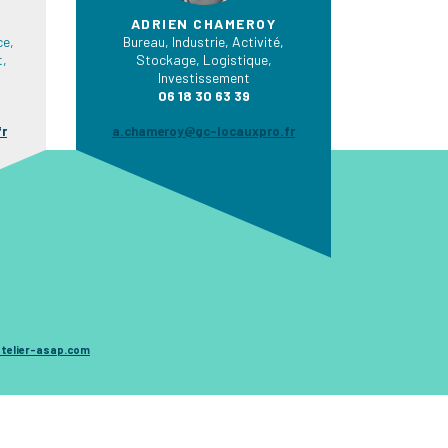
ADRIEN CHAMEROY
e,
Bureau, Industrie, Activité,
t,
Stockage, Logistique,
Investissement
06 18 30 63 39
fr
a.chameroy@gc-locauxpro.fr
telier-asap.com