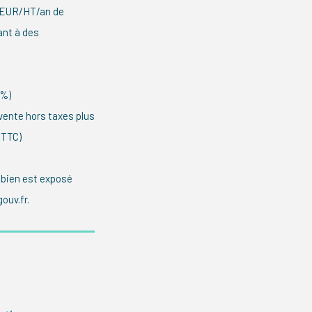
0EUR/HT/an de
ant à des
0%)
vente hors taxes plus
 TTC)
 bien est exposé
ouv.fr.