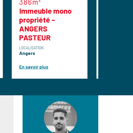
576m²
e mono
Etablissement
é –
hôtelier à vendre
murs et fonds de
R
commerce
LOCALISATION
Angers
s
En savoir plus