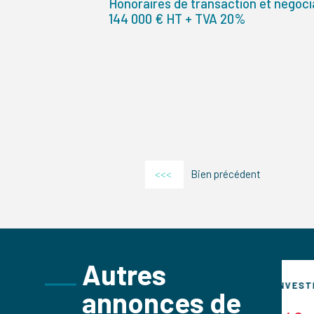
Honoraires de transaction et négocia
144 000 € HT + TVA 20%
<<<
Bien précédent
Autres
TISSEMENT
INVESTISSEMENT
annonces de