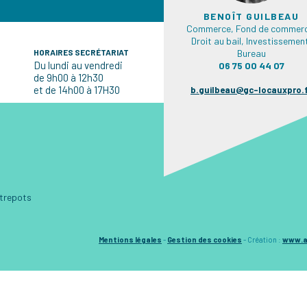
BENOÎT GUILBEAU
Commerce, Fond de commerc
Droit au bail, Investissemen
HORAIRES SECRÉTARIAT
Bureau
Du lundi au vendredi
06 75 00 44 07
de 9h00 à 12h30
et de 14h00 à 17H30
b.guilbeau@gc-locauxpro.
ntrepots
Mentions légales
-
Gestion des cookies
-
Création :
www.a