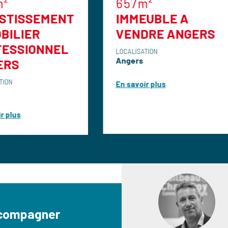
657m²
386m²
IMMEUBLE A
Immeubl
VENDRE ANGERS
propriét
ANGERS
LOCALISATION
Angers
PASTEU
LOCALISATION
En savoir plus
Angers
En savoir plu
ccompagner