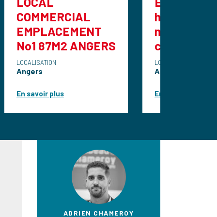
Etablissement
IAL
hôtelier à vendre
MENT
murs et fonds de
 ANGERS
commerce
LOCALISATION
Angers
En savoir plus
ADRIEN CHAMEROY