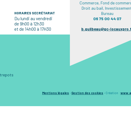
Commerce, Fond de commerc
Droit au bail, Investissemen
HORAIRES SECRÉTARIAT
Bureau
Du lundi au vendredi
06 75 00 44 07
de 9h00 à 12h30
et de 14h00 à 17H30
b.guilbeau@gc-locauxpro.
ntrepots
Mentions légales
-
Gestion des cookies
-
Création :
www.a