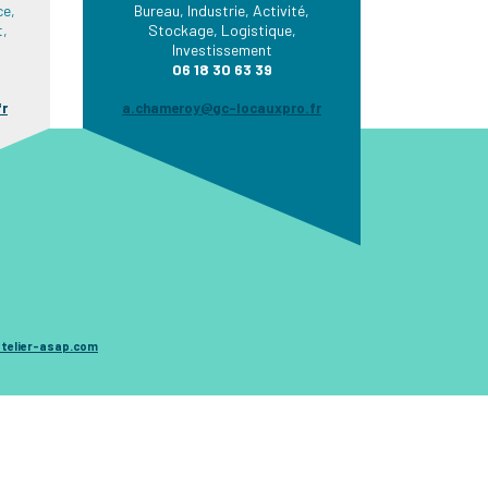
e,
Bureau, Industrie, Activité,
t,
Stockage, Logistique,
Investissement
06 18 30 63 39
fr
a.chameroy@gc-locauxpro.fr
telier-asap.com