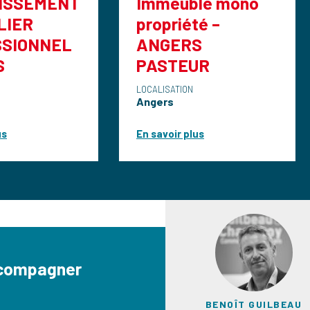
Immeuble mono
LOCAL
propriété –
COMMERC
ANGERS
EMPLACE
PASTEUR
No1 87M2
LOCALISATION
LOCALISATION
Angers
Angers
En savoir plus
En savoir plus
ccompagner
BENOÎT GUILBEAU