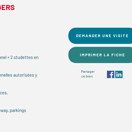
GERS
DEMANDER UNE VISITE
IMPRIMER LA FICHE
el + 2 studettes en
Partager
nelles autorisées y
ce bien
ices,
way, parkings