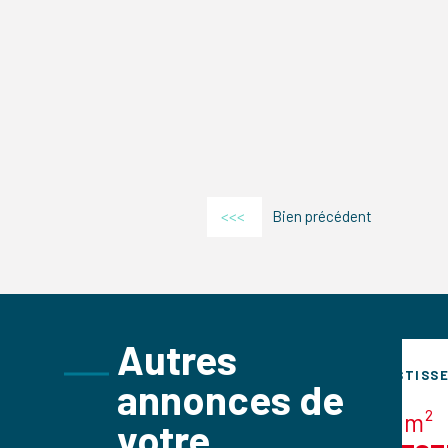
<<<
Bien précédent
Autres
SSEMENT
INVESTISSEMENT
annonces de
²
248m²
votre