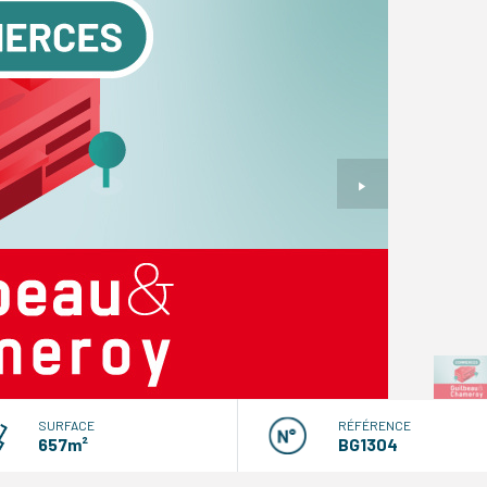
SURFACE
RÉFÉRENCE
657m²
BG1304