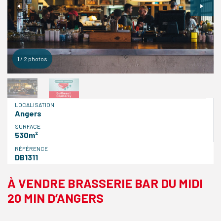
1
/
2
photos
LOCALISATION
Angers
SURFACE
530m²
RÉFÉRENCE
DB1311
À VENDRE BRASSERIE BAR DU MIDI
20 MIN D’ANGERS