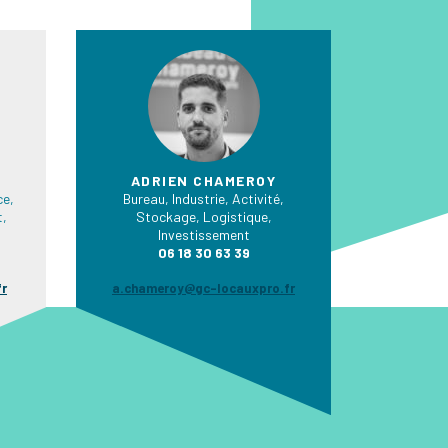
ADRIEN CHAMEROY
e,
Bureau, Industrie, Activité,
t,
Stockage, Logistique,
Investissement
06 18 30 63 39
fr
a.chameroy@gc-locauxpro.fr