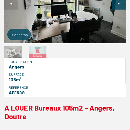
1
/
2
photos
LOCALISATION
Angers
SURFACE
105m²
RÉFÉRENCE
AB1649
A LOUER Bureaux 105m2 – Angers,
Doutre