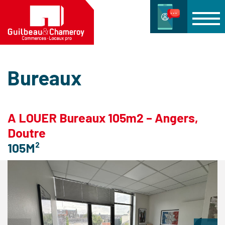
Bureaux
A LOUER Bureaux 105m2 – Angers,
Doutre
105M²