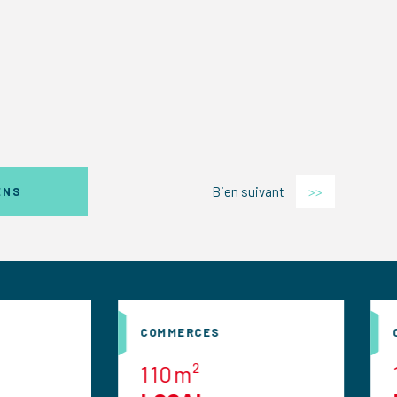
Bien suivant
>>
ENS
COMMERCES
COMMERCES
110m²
120m²