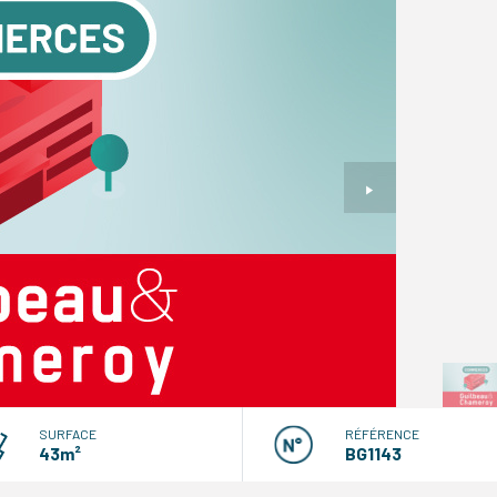
SURFACE
RÉFÉRENCE
43m²
BG1143