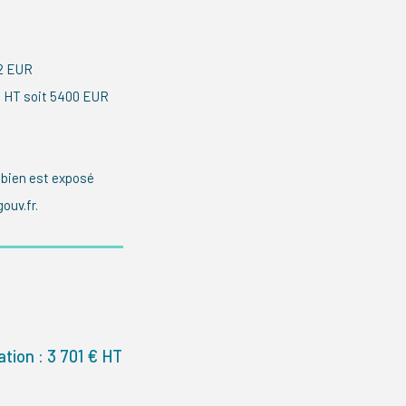
002 EUR
R HT soit 5400 EUR
 bien est exposé
ouv.fr.
tion : 3 701 € HT