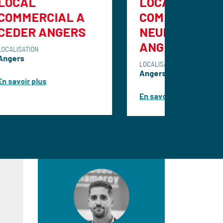
LOCAL
AL A
COMMERCIAL
GERS
NEUF A LOUER
ANGERS
LOCALISATION
Angers
En savoir plus