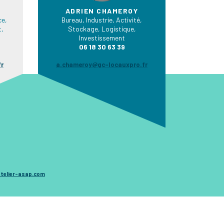
ADRIEN CHAMEROY
e,
Bureau, Industrie, Activité,
t,
Stockage, Logistique,
Investissement
06 18 30 63 39
fr
a.chameroy@gc-locauxpro.fr
telier-asap.com