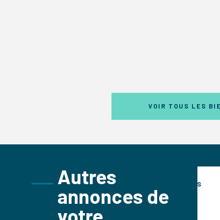
VOIR TOUS LES BI
Autres
S
COMMERCES
annonces de
21m²
votre