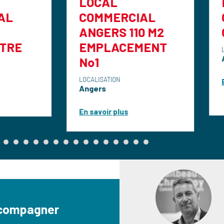
LOCAL
LOCAL
COMMERCIAL
COMMERCI
ANGERS 110 M2
CEDER AN
EMPLACEMENT
LOCALISATION
Angers
No1
LOCALISATION
En savoir plus
Angers
En savoir plus
ccompagner