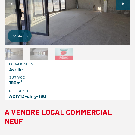
1
/
3
photos
LOCALISATION
Avrillé
SURFACE
190m²
RÉFÉRENCE
AC1713-chry-190
A VENDRE LOCAL COMMERCIAL
NEUF