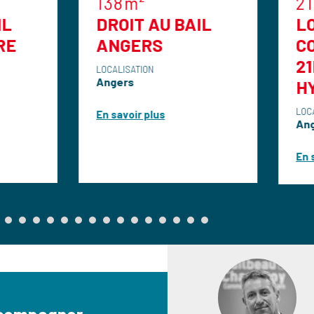
138m²
21m²
DROIT AU BAIL
LOCAL
ANGERS
COMMERCI
21M2
LOCALISATION
Angers
HYPERCEN
LOCALISATION
En savoir plus
Angers
En savoir plus
ccompagner