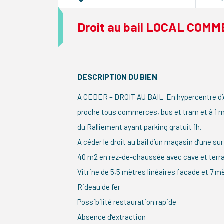
Droit au bail LOCAL CO
DESCRIPTION DU BIEN
A CEDER – DROIT AU BAIL En hypercentre d’A
proche tous commerces, bus et tram et à 1 mn
du Ralliement ayant parking gratuit 1h.
A céder le droit au bail d’un magasin d’une su
40 m2 en rez-de-chaussée avec cave et terr
Vitrine de 5,5 mètres linéaires façade et 7 m
Rideau de fer
Possibilité restauration rapide
Absence d’extraction