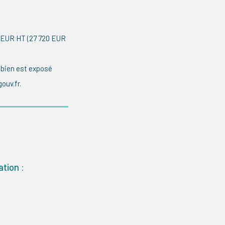
00 EUR HT (27 720 EUR
 bien est exposé
ouv.fr.
tion :