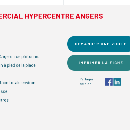
MMERCIAL HYPERCENTRE ANGERS
DEMANDER UNE VISITE
ngers, rue piétonne,
IMPRIMER LA FICHE
 à pied de la place
Partager
rface totale environ
ce bien
asse.
ètres