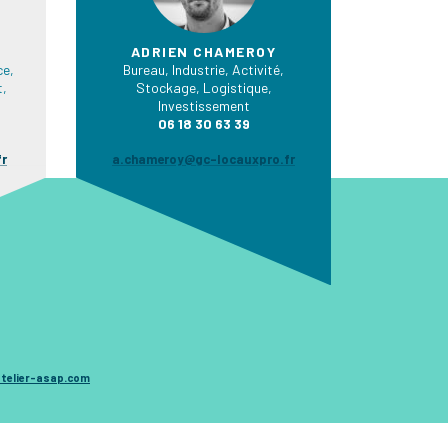
ADRIEN CHAMEROY
e,
Bureau, Industrie, Activité,
t,
Stockage, Logistique,
Investissement
06 18 30 63 39
fr
a.chameroy@gc-locauxpro.fr
telier-asap.com