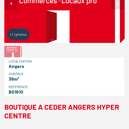
1
/
1
photos
LOCALISATION
Angers
SURFACE
36m²
RÉFÉRENCE
BG1610
BOUTIQUE A CEDER ANGERS HYPER
CENTRE