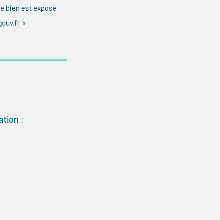
ce bien est exposé
ouv.fr. »
tion :