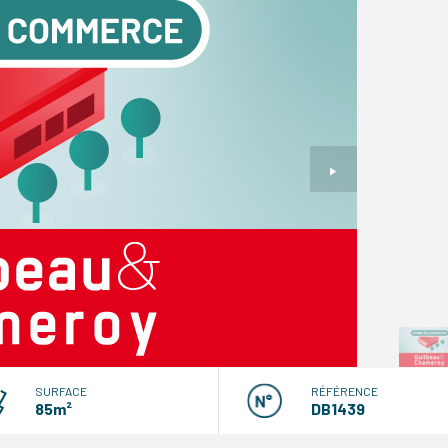
SURFACE
RÉFÉRENCE
85m²
DB1439