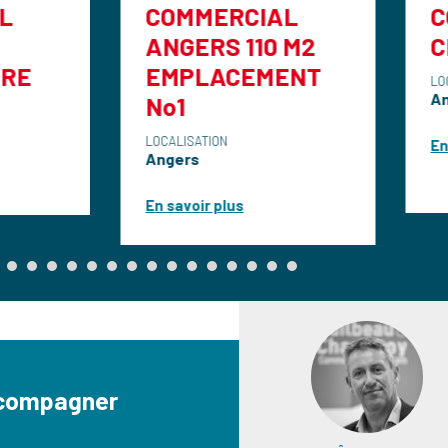
COMMERCIAL
COMMERCIA
ANGERS 110 M2
CEDER ANG
EMPLACEMENT
LOCALISATION
Angers
No1
LOCALISATION
En savoir plus
Angers
En savoir plus
ccompagner