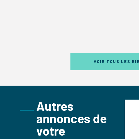
VOIR TOUS LES BI
Autres
COMMERCES
annonces de
21m²
votre
X
LOCAL