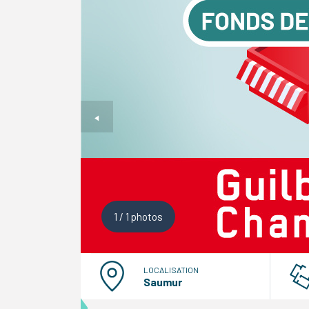
1
/
1
photos
LOCALISATION
Saumur