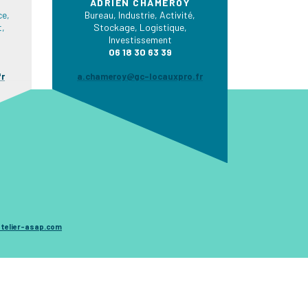
ADRIEN CHAMEROY
e,
Bureau, Industrie, Activité,
t,
Stockage, Logistique,
Investissement
06 18 30 63 39
fr
a.chameroy@gc-locauxpro.fr
telier-asap.com