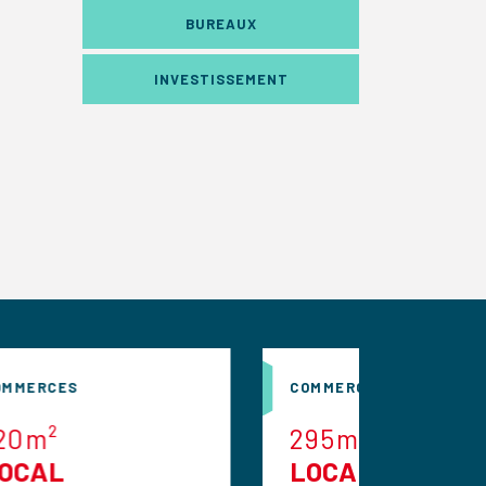
BUREAUX
INVESTISSEMENT
COMMERCES
C
295m²
LOCAL