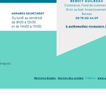
BENOÎT GUILBEAU
Commerce, Fond de commerc
Droit au bail, Investissemen
HORAIRES SECRÉTARIAT
Bureau
Du lundi au vendredi
06 75 00 44 07
de 9h00 à 12h30
et de 14h00 à 17H30
b.guilbeau@gc-locauxpro.
ntrepots
Mentions légales
-
Gestion des cookies
-
Création :
www.a