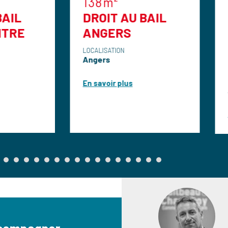
138m²
21m²
DROIT AU BAIL
LOCAL
ANGERS
COMMERCI
21M2
LOCALISATION
Angers
HYPERCEN
LOCALISATION
En savoir plus
Angers
En savoir plus
ccompagner