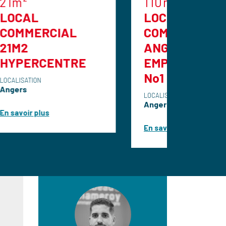
110m²
LOCAL
AL
COMMERCIAL
ANGERS 110 M2
TRE
EMPLACEMENT
No1
LOCALISATION
Angers
En savoir plus