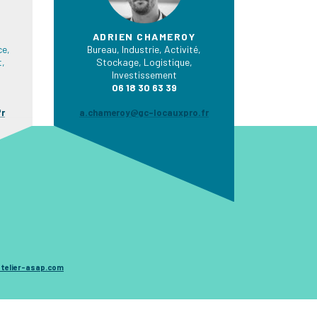
ADRIEN CHAMEROY
e,
Bureau, Industrie, Activité,
t,
Stockage, Logistique,
Investissement
06 18 30 63 39
fr
a.chameroy@gc-locauxpro.fr
telier-asap.com