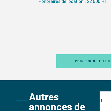
Honoraires de location : 22 500 HT
VOIR TOUS LES BI
Autres
S
COMMERCES
annonces de