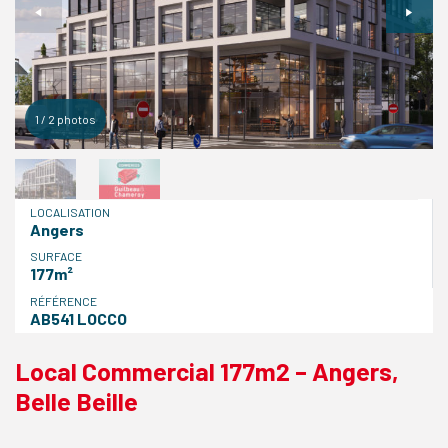
1
/
2
photos
LOCALISATION
Angers
SURFACE
177m²
RÉFÉRENCE
AB541 LOCCO
Local Commercial 177m2 – Angers,
Belle Beille