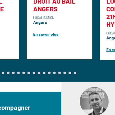
DROIT AU BAIL
LOCAL
ANGERS
COMMERCIA
21M2
LOCALISATION
Angers
HYPERCEN
LOCALISATION
En savoir plus
Angers
En savoir plus
ccompagner