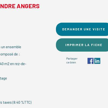
ENDRE ANGERS
DEMANDER UNE VISITE
IMPRIMER LA FICHE
rs un ensemble
 composé de :
Partager
ce bien
 40 m2 en rez-de-
étage
rs taxes (8.40 %TTC)