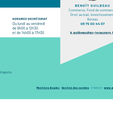
BENOÎT GUILBEAU
Commerce, Fond de commerc
Droit au bail, Investissemen
HORAIRES SECRÉTARIAT
Bureau
Du lundi au vendredi
06 75 00 44 07
de 9h00 à 12h30
et de 14h00 à 17H30
b.guilbeau@gc-locauxpro.
ntrepots
Mentions légales
-
Gestion des cookies
-
Création :
www.a