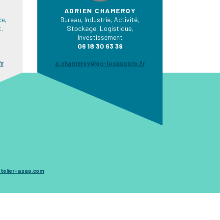
ADRIEN CHAMEROY
e,
Bureau, Industrie, Activité,
t,
Stockage, Logistique,
Investissement
06 18 30 63 39
fr
a.chameroy@gc-locauxpro.fr
telier-asap.com