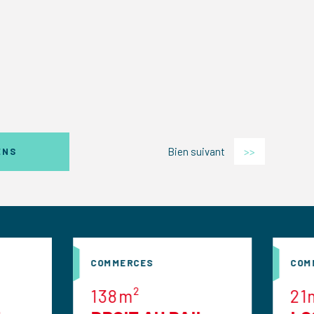
Bien suivant
>>
ENS
COMMERCES
COMMERCES
138m²
21m²