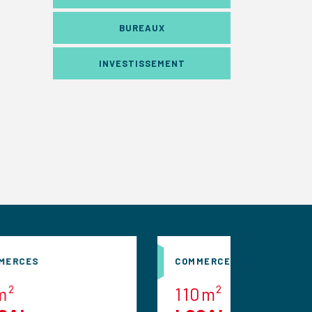
BUREAUX
INVESTISSEMENT
COMMERCES
C
110m²
1