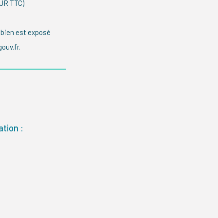
EUR TTC)
 bien est exposé
ouv.fr.
tion :