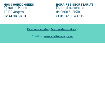
NOS COORDONNÉES
HORAIRES SECRÉTARIAT
20 rue du Maine
Du lundi au vendredi
49100 Angers
de 9h00 à 12h30
02 41 96 56 01
et de 14h00 à 17H30
Mentions légales
-
Gestion des cookies
-
Création :
www.atelier-asap.com