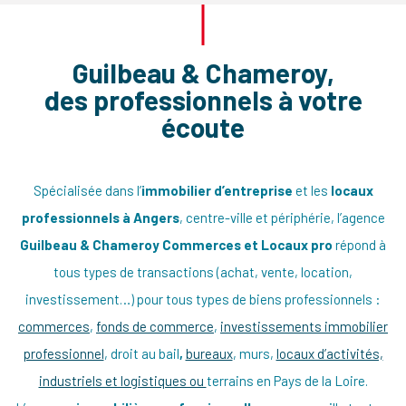
Guilbeau & Chameroy,
des professionnels à votre
écoute
LOCAL COMMERCIAL HYPER CENTRE
Spécialisée dans l’
immobilier d’entreprise
et les
locaux
20, rue des Lices – ANGERS
professionnels à Angers
, centre-ville et périphérie, l’agence
Ouverture Friperie, bazar, concept store – ouverture en
Guilbeau & Chameroy Commerces et Locaux pro
répond à
décembre
tous types de transactions (achat, vente, location,
investissement…) pour tous types de biens professionnels :
commerces
,
fonds de commerce
,
investissements immobilier
professionnel
, droit au bail
,
bureaux
, murs,
locaux d’activités,
industriels et logistiques ou
terrains en Pays de la Loire.